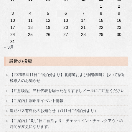
1
2
3
4
5
6
7
8
9
10
11
12
13
14
15
16
17
18
19
20
21
22
23
24
25
26
27
28
29
30
31
« 3月
最近の投稿
【2026年4月1日ご宿泊分より】北海道および洞爺湖町において宿泊
税導入のお知らせ
【注意喚起】当社代表を騙ったなりすましメールにご注意ください
【ご案内】洞爺湖イベント情報
送迎バス有料化のお知らせ（7月1日ご宿泊分より）
【ご案内】10月1日ご宿泊より、チェックイン・チェックアウトの
時間が変更になります。