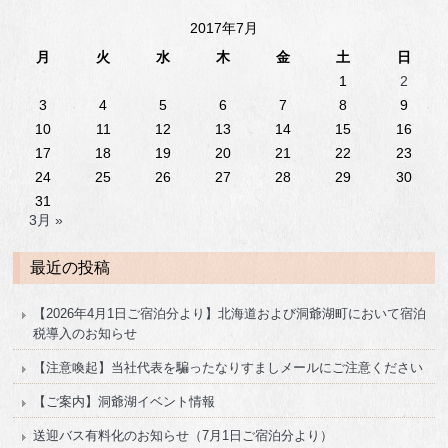
2017年7月
月
火
水
木
金
土
日
1
2
3
4
5
6
7
8
9
10
11
12
13
14
15
16
17
18
19
20
21
22
23
24
25
26
27
28
29
30
31
3月 »
最近の投稿
【2026年4月1日ご宿泊分より】北海道および洞爺湖町において宿泊
税導入のお知らせ
【注意喚起】当社代表を騙ったなりすましメールにご注意ください
【ご案内】洞爺湖イベント情報
送迎バス有料化のお知らせ（7月1日ご宿泊分より）