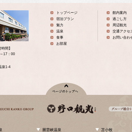
トップページ
館内案内
宿泊プラン
過ごし方
魅力
周辺観光
温泉
交通アクセ
食事
お問い合わ
お部屋
付時間】
0～17：00
泉1-4
泉
層雲峡温泉
苫小牧