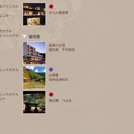
牧プリンスホ
きたの風茶寮
なごみ～」
光ホテル
ェッショナル
湯河原
源泉のお宿
湯河原 千代田荘
リンスホテル
山翠楼
SANSUIROU
リンスホテル
ュー
海石榴 つばき