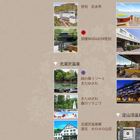
登別 石水亭
望楼NOGUCHI登別
北湯沢温泉
緑の風リゾート
きたゆざわ
きたゆざわ
森のソラニワ
定山渓温
北湯沢温泉郷
湯元 ホロホロ山荘