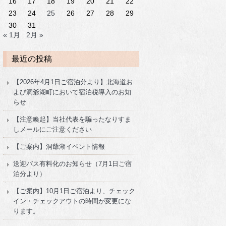
16
17
18
19
20
21
22
23
24
25
26
27
28
29
30
31
« 1月
2月 »
最近の投稿
【2026年4月1日ご宿泊分より】北海道お
よび洞爺湖町において宿泊税導入のお知
らせ
【注意喚起】当社代表を騙ったなりすま
しメールにご注意ください
【ご案内】洞爺湖イベント情報
送迎バス有料化のお知らせ（7月1日ご宿
泊分より）
【ご案内】10月1日ご宿泊より、チェック
イン・チェックアウトの時間が変更にな
ります。