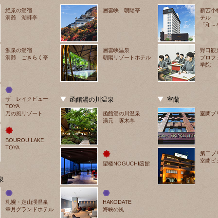
絶景の湯宿
層雲峡 朝陽亭
新苫小
洞爺 湖畔亭
テル
「和～
源泉の湯宿
層雲峡温泉
野口観
洞爺 ごきらく亭
朝陽リゾートホテル
プロフ
学院
ザ　レイクビュー
函館湯の川温泉
室蘭
TOYA
乃の風リゾート
函館湯の川温泉
室蘭プ
湯元 啄木亭
BOUROU LAKE 
TOYA
第二プ
室蘭ビ
望楼NOGUCHI函館
泉
札幌・定山渓温泉
HAKODATE
章月グランドホテル
海峡の風