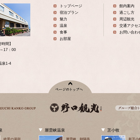
トップページ
館内案内
宿泊プラン
過ごし方
魅力
周辺観光
温泉
交通アクセ
食事
お問い合わ
お部屋
付時間】
0～17：00
泉1-4
泉
層雲峡温泉
苫小牧
絶景の湯宿
層雲峡 朝陽亭
新苫小