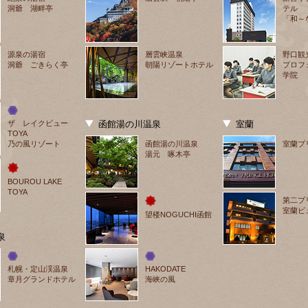
洞爺 湖畔亭
テル
「和～
源泉の湯宿
層雲峡温泉
野口観
洞爺 ごきらく亭
朝陽リゾートホテル
プロフ
学院
ザ　レイクビュー
函館湯の川温泉
室蘭
TOYA
乃の風リゾート
函館湯の川温泉
室蘭プ
湯元 啄木亭
BOUROU LAKE 
TOYA
第二プ
室蘭ビ
望楼NOGUCHI函館
泉
札幌・定山渓温泉
HAKODATE
章月グランドホテル
海峡の風