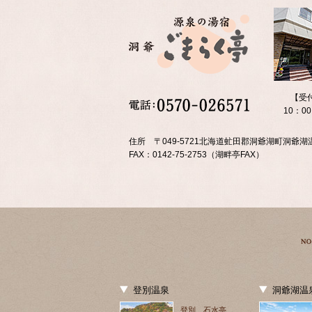
【受
10：0
住所 〒049-5721北海道虻田郡洞爺湖町洞爺湖温
FAX：0142-75-2753（湖畔亭FAX）
登別温泉
洞爺湖温
登別 石水亭