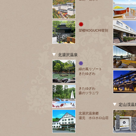
望楼NOGUCHI登別
北湯沢温泉
緑の風リゾート
きたゆざわ
きたゆざわ
森のソラニワ
定山渓温
北湯沢温泉郷
湯元 ホロホロ山荘