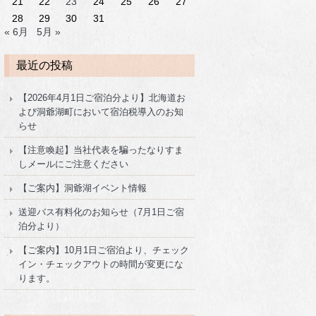
21
22
23
24
25
26
27
28
29
30
31
« 6月
5月 »
最近の投稿
【2026年4月1日ご宿泊分より】北海道お
よび洞爺湖町において宿泊税導入のお知
らせ
【注意喚起】当社代表を騙ったなりすま
しメールにご注意ください
【ご案内】洞爺湖イベント情報
送迎バス有料化のお知らせ（7月1日ご宿
泊分より）
【ご案内】10月1日ご宿泊より、チェック
イン・チェックアウトの時間が変更にな
ります。