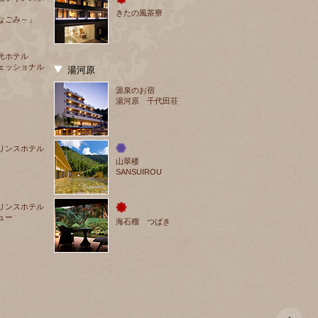
きたの風茶寮
なごみ～」
光ホテル
ェッショナル
湯河原
源泉のお宿
湯河原 千代田荘
リンスホテル
山翠楼
SANSUIROU
リンスホテル
ュー
海石榴 つばき