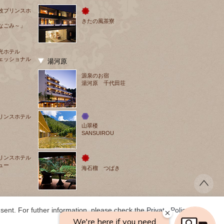
牧プリンスホ
きたの風茶寮
なごみ～」
光ホテル
ェッショナル
湯河原
源泉のお宿
湯河原 千代田荘
リンスホテル
山翠楼
SANSUIROU
リンスホテル
ュー
海石榴 つばき
ent. For futher information, please check the 
Private Policy
.