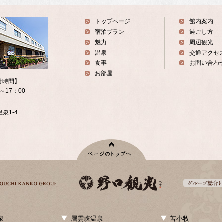
トップページ
館内案内
宿泊プラン
過ごし方
魅力
周辺観光
温泉
交通アクセ
食事
お問い合わ
お部屋
付時間】
0～17：00
泉1-4
泉
層雲峡温泉
苫小牧