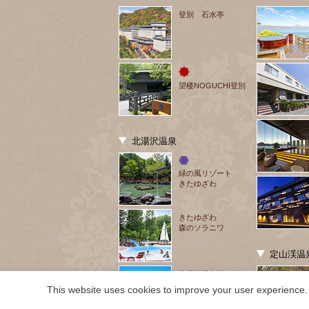
登別 石水亭
望楼NOGUCHI登別
北湯沢温泉
緑の風リゾート
きたゆざわ
きたゆざわ
森のソラニワ
定山渓温
北湯沢温泉郷
湯元 ホロホロ山荘
This website uses cookies to improve your user experience. 