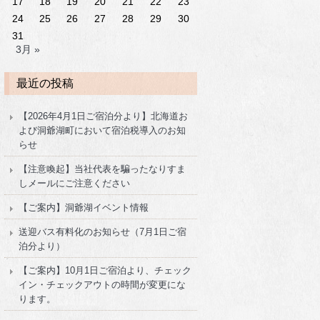
17
18
19
20
21
22
23
24
25
26
27
28
29
30
31
3月 »
最近の投稿
【2026年4月1日ご宿泊分より】北海道お
よび洞爺湖町において宿泊税導入のお知
らせ
【注意喚起】当社代表を騙ったなりすま
しメールにご注意ください
【ご案内】洞爺湖イベント情報
送迎バス有料化のお知らせ（7月1日ご宿
泊分より）
【ご案内】10月1日ご宿泊より、チェック
イン・チェックアウトの時間が変更にな
ります。