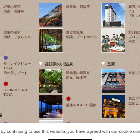
絶景の湯宿
層雲峡 朝陽亭
新苫小
洞爺 湖畔亭
テル
「和～
源泉の湯宿
層雲峡温泉
野口観
洞爺 ごきらく亭
朝陽リゾートホテル
プロフ
学院
ザ　レイクビュー
函館湯の川温泉
室蘭
TOYA
乃の風リゾート
函館湯の川温泉
室蘭プ
湯元 啄木亭
BOUROU LAKE 
TOYA
第二プ
室蘭ビ
望楼NOGUCHI函館
泉
札幌・定山渓温泉
HAKODATE
By continuing to use this website, you have agreed with our cookie cons
章月グランドホテル
海峡の風